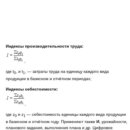
Индексы производительности труда:
,
где t
, и t
, — затраты труда на единицу каждого вида
0
1
продукции в базисном и отчётном периодах;
Индексы себестоимости:
,
где z
и z
— себестоимость единицы каждого вида продукции
0
1
в базисном и отчётном году. Применяют также
И.
урожайности,
планового задания, выполнения плана и др. Цифровое