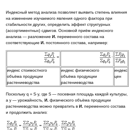
Индексный метод анализа позволяет выявить степень влияния
на изменение изучаемого явления одного фактора при
стабильности других, определить эффект структурных
(ассортиментных) сдвигов. Основной приём индексного
анализа — разложение
И.
переменного состава на
соответствующие
И.
постоянного состава, например:
индекс стоимостного
индекс физического
индекс
объёма продукции
объёма продукции
цен
растениеводства
растениеводства
Поскольку q = S·y, где S — посевная площадь каждой культуры,
а y — урожайность,
И.
физического объёма продукции
растениеводства можно превратить в
И.
переменного состава
и продолжить анализ: