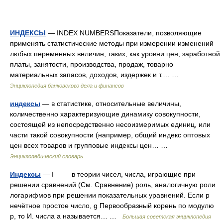
ИНДЕКСЫ
— INDEX NUMBERSПоказатели, позволяющие
применять статистические методы при измерении изменений
любых переменных величин, таких, как уровни цен, заработной
платы, занятости, производства, продаж, товарно
материальных запасов, доходов, издержек и т.… …
Энциклопедия банковского дела и финансов
индексы
— в статистике, относительные величины,
количественно характеризующие динамику совокупности,
состоящей из непосредственно несоизмеримых единиц, или
части такой совокупности (например, общий индекс оптовых
цен всех товаров и групповые индексы цен… …
Энциклопедический словарь
Индексы
— I в теории чисел, числа, играющие при
решении сравнений (См. Сравнение) роль, аналогичную роли
логарифмов при решении показательных уравнений. Если р
нечётное простое число, g Первообразный корень по модулю
р, то И. числа а называется… …
Большая советская энциклопедия