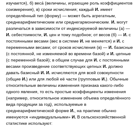
изучается), б) веса́ (величины, играющие роль коэффициентов
соизмерения), в) сроки исчисления; каждый
И.
имеет
определённый тип (форму) — может быть агрегатным,
среднеарифметическим или среднегармоническим.
И.
могут
различаться в зависимости от индексируемой величины (а) —
И.
себестоимости,
И.
цен и тому подобное; от весов (б) —
И.
с
постоянными весами (вес в системе
И.
не меняется) и
И.
с
переменными весами; от сроков исчисления (в) —
И.
базисные
(с постоянной, не изменяемой во времени базой) и
И.
цепные
(с переменной базой); в общем случае для
И.
с постоянными
весами произведение соответствующих цепных
И.
должно
давать базисный
И.
И.
исчисляются для всей совокупности
(общие
И.
) или для любой её части (групповые
И.
). Обычные
относительные величины изменения признака какого-либо
одного явления, то есть простые коэффициенты изменения
(например, относительное изменение объема определённого
вида продукции за год), используемые в
среднеарифметической форме
И.
, на практике обычно
именуются «индивидуальными»
И.
В сельскохозяйственной
статистике используют: