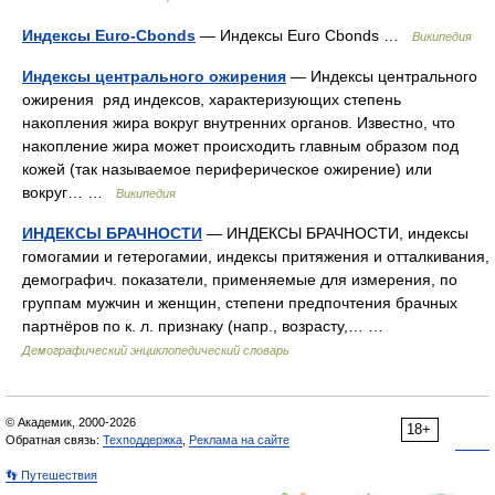
Индексы Euro-Cbonds
— Индексы Euro Cbonds …
Википедия
Индексы центрального ожирения
— Индексы центрального
ожирения ряд индексов, характеризующих степень
накопления жира вокруг внутренних органов. Известно, что
накопление жира может происходить главным образом под
кожей (так называемое периферическое ожирение) или
вокруг… …
Википедия
ИНДЕКСЫ БРАЧНОСТИ
— ИНДЕКСЫ БРАЧНОСТИ, индексы
гомогамии и гетерогамии, индексы притяжения и отталкивания,
демографич. показатели, применяемые для измерения, по
группам мужчин и женщин, степени предпочтения брачных
партнёров по к. л. признаку (напр., возрасту,… …
Демографический энциклопедический словарь
© Академик, 2000-2026
18+
Обратная связь:
Техподдержка
,
Реклама на сайте
👣 Путешествия