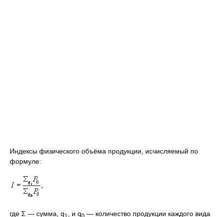
Индексы физического объёма продукции, исчисляемый по
формуле:
где Σ — сумма, q
, и q
— количество продукции каждого вида
1
0